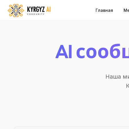
Главная
Ме
AI соо
Наша ми
К