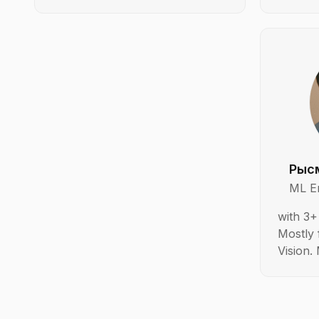
Рыс
ML E
with 3+
Mostly
Vision.