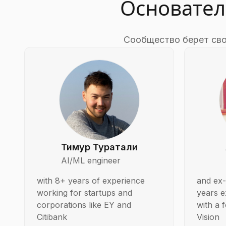
Основател
Сообщество берет свое
Тимур Туратали
AI/ML engineer
with 8+ years of experience
and ex-
working for startups and
years e
corporations like EY and
with a
Citibank
Vision