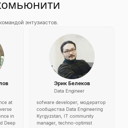
 комьюнити
 командой энтузиастов.
лов
Эрик Белеков
Data Engineer
nce at
sofware developer, модератор
iverse
сообщества Data Engineering
nce in
Kyrgyzstan, IT community
nd Deep
manager, techno-optimist