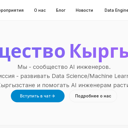
роприятия
О нас
Блог
Новости
Data Engin
бщество Кырг
Мы - сообщество AI инженеров.
ссия - развивать Data Science/Machine Learni
ыргызстане и помогать AI инженерам раст
Вступить в чат
Подробнее
о нас